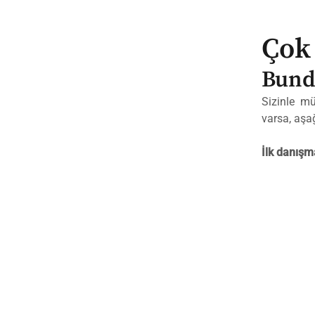
Zum
Inhalt
Çok 
springen
Bund
Sizinle mü
varsa, aşa
İlk danışm