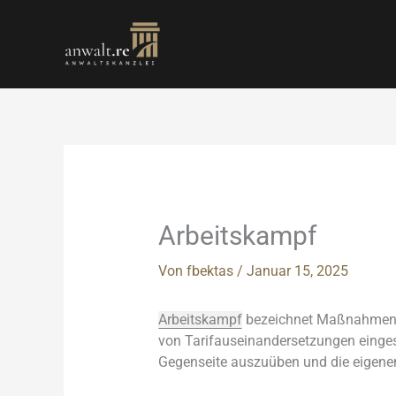
Zum
Inhalt
springen
Arbeitskampf
Von
fbektas
/
Januar 15, 2025
Arbeitskampf
bezeichnet Maßn
ahmen 
von Tari
fauseinandersetzungen ein
ge
Geg
enseite auszuüben un
d die eigene