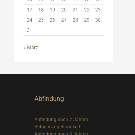
17
18
19
20
21
22
23
24
25
26
27
28
29
30
31
« März
Abfindung
Abfindung nach 2 Jahren
Betriebszugehörigkeit
Abfindung nach 3 Jahren