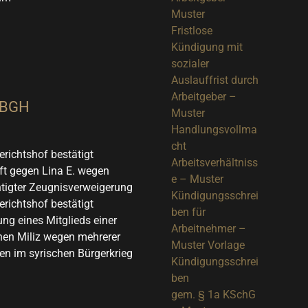
Muster
Fristlose
Kündigung mit
sozialer
Auslauffrist durch
Arbeitgeber –
 BGH
Muster
Handlungsvollma
cht
richtshof bestätigt
Arbeitsverhältniss
t gegen Lina E. wegen
e – Muster
tigter Zeugnisverweigerung
Kündigungsschrei
richtshof bestätigt
ben für
ung eines Mitglieds einer
Arbeitnehmer –
chen Miliz wegen mehrerer
Muster Vorlage
en im syrischen Bürgerkrieg
Kündigungsschrei
ben
gem. § 1a KSchG