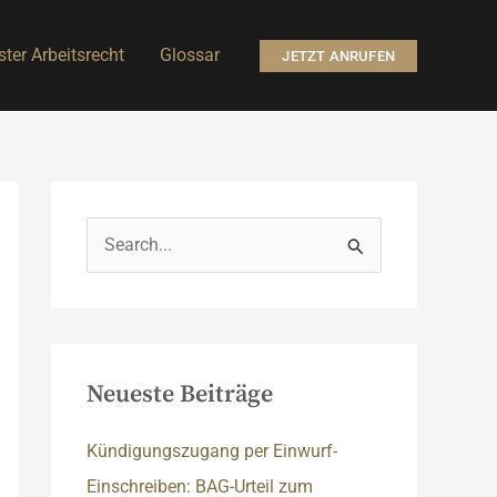
ter Arbeitsrecht
Glossar
JETZT ANRUFEN
S
u
c
h
e
Neueste Beiträge
n
n
Kündigungszugang per Einwurf-
a
Einschreiben: BAG-Urteil zum