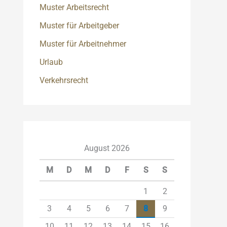
Muster Arbeitsrecht
Muster für Arbeitgeber
Muster für Arbeitnehmer
Urlaub
Verkehrsrecht
August 2026
M
D
M
D
F
S
S
1
2
3
4
5
6
7
8
9
10
11
12
13
14
15
16