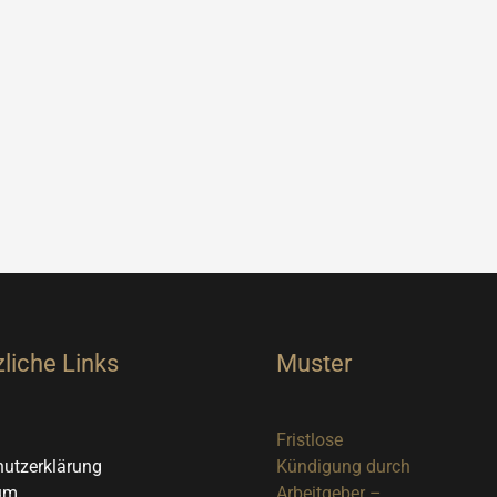
liche Links
Muster
Fristlose
utzerklärung
Kündigung durch
um
Arbeitgeber –