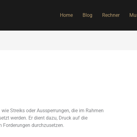
Home
Blog
Rechner
Mus
wie Streiks od
er Aussperrungen, die
im Rahmen
setzt werden. Er
dient dazu, Dr
uck auf die
n
Forderungen dur
chzusetzen.