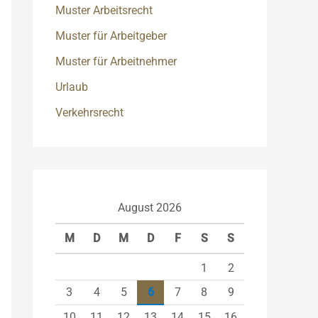
Muster Arbeitsrecht
Muster für Arbeitgeber
Muster für Arbeitnehmer
Urlaub
Verkehrsrecht
August 2026
M
D
M
D
F
S
S
1
2
3
4
5
6
7
8
9
10
11
12
13
14
15
16