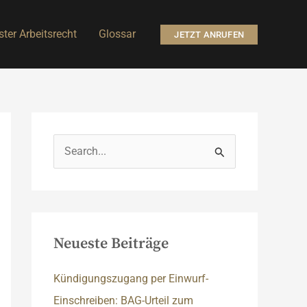
ter Arbeitsrecht
Glossar
JETZT ANRUFEN
S
u
c
h
e
Neueste Beiträge
n
n
Kündigungszugang per Einwurf-
a
Einschreiben: BAG-Urteil zum