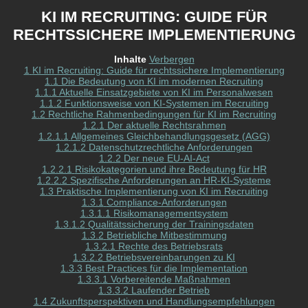
KI IM RECRUITING: GUIDE FÜR
RECHTSSICHERE IMPLEMENTIERUNG
Inhalte
Verbergen
1
KI im Recruiting: Guide für rechtssichere Implementierung
1.1
Die Bedeutung von KI im modernen Recruiting
1.1.1
Aktuelle Einsatzgebiete von KI im Personalwesen
1.1.2
Funktionsweise von KI-Systemen im Recruiting
1.2
Rechtliche Rahmenbedingungen für KI im Recruiting
1.2.1
Der aktuelle Rechtsrahmen
1.2.1.1
Allgemeines Gleichbehandlungsgesetz (AGG)
1.2.1.2
Datenschutzrechtliche Anforderungen
1.2.2
Der neue EU-AI-Act
1.2.2.1
Risikokategorien und ihre Bedeutung für HR
1.2.2.2
Spezifische Anforderungen an HR-KI-Systeme
1.3
Praktische Implementierung von KI im Recruiting
1.3.1
Compliance-Anforderungen
1.3.1.1
Risikomanagementsystem
1.3.1.2
Qualitätssicherung der Trainingsdaten
1.3.2
Betriebliche Mitbestimmung
1.3.2.1
Rechte des Betriebsrats
1.3.2.2
Betriebsvereinbarungen zu KI
1.3.3
Best Practices für die Implementation
1.3.3.1
Vorbereitende Maßnahmen
1.3.3.2
Laufender Betrieb
1.4
Zukunftsperspektiven und Handlungsempfehlungen