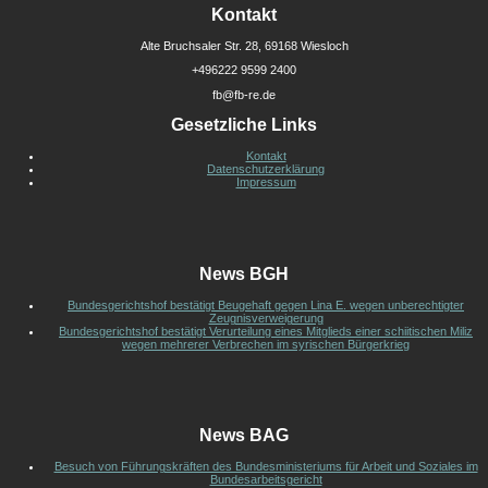
Kontakt
Alte Bruchsaler Str. 28, 69168 Wiesloch
+496222 9599 2400
fb@fb-re.de
Gesetzliche Links
Kontakt
Datenschutzerklärung
Impressum
News BGH
Bundesgerichtshof bestätigt Beugehaft gegen Lina E. wegen unberechtigter
Zeugnisverweigerung
Bundesgerichtshof bestätigt Verurteilung eines Mitglieds einer schiitischen Miliz
wegen mehrerer Verbrechen im syrischen Bürgerkrieg
News BAG
Besuch von Führungskräften des Bundesministeriums für Arbeit und Soziales im
Bundesarbeitsgericht