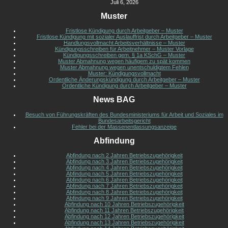
Juli 6, 2026
Muster
Fristlose Kündigung durch Arbeitgeber – Muster
Fristlose Kündigung mit sozialer Auslauffrist durch Arbeitgeber – Muster
Handlungsvollmacht Arbeitsverhältnisse – Muster
Kündigungsschreiben für Arbeitnehmer – Muster Vorlage
Kündigungsschreiben gem. § 1a KSchG – Muster
Muster Abmahnung wegen häufigem zu spät kommen
Muster Abmahnung wegen unentschuldigtem Fehlen
Muster: Kündigungsvollmacht
Ordentliche Änderungskündigung durch Arbeitgeber – Muster
Ordentliche Kündigung durch Arbeitgeber – Muster
News BAG
Besuch von Führungskräften des Bundesministeriums für Arbeit und Soziales im
Bundesarbeitsgericht
Fehler bei der Massenentlassungsanzeige
Abfindung
Abfindung nach 2 Jahren Betriebszugehörigkeit
Abfindung nach 3 Jahren Betriebszugehörigkeit
Abfindung nach 4 Jahren Betriebszugehörigkeit
Abfindung nach 5 Jahren Betriebszugehörigkeit
Abfindung nach 6 Jahren Betriebszugehörigkeit
Abfindung nach 7 Jahren Betriebszugehörigkeit
Abfindung nach 8 Jahren Betriebszugehörigkeit
Abfindung nach 9 Jahren Betriebszugehörigkeit
Abfindung nach 10 Jahren Betriebszugehörigkeit
Abfindung nach 11 Jahren Betriebszugehörigkeit
Abfindung nach 12 Jahren Betriebszugehörigkeit
Abfindung nach 13 Jahren Betriebszugehörigkeit