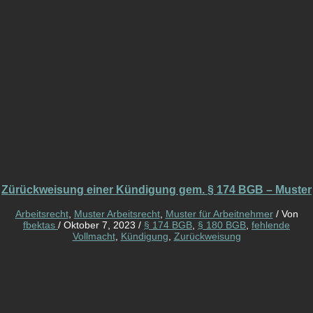
Zürückweisung einer Kündigung gem. § 174 BGB – Muster
Arbeitsrecht
,
Muster Arbeitsrecht
,
Muster für Arbeitnehmer
/ Von
fbektas
/
Oktober 7, 2023
/
§ 174 BGB
,
§ 180 BGB
,
fehlende
Vollmacht
,
Kündigung
,
Zurückweisung