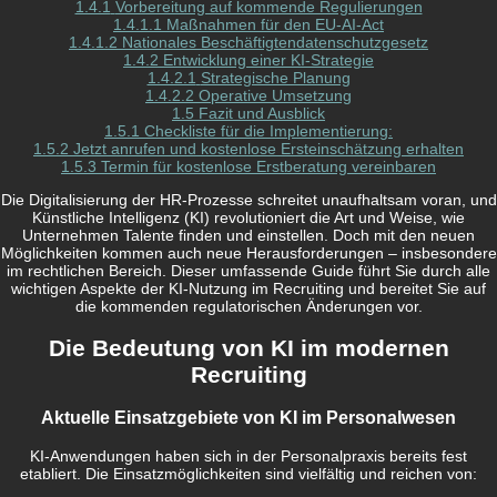
1.4.1
Vorbereitung auf kommende Regulierungen
1.4.1.1
Maßnahmen für den EU-AI-Act
1.4.1.2
Nationales Beschäftigtendatenschutzgesetz
1.4.2
Entwicklung einer KI-Strategie
1.4.2.1
Strategische Planung
1.4.2.2
Operative Umsetzung
1.5
Fazit und Ausblick
1.5.1
Checkliste für die Implementierung:
1.5.2
Jetzt anrufen und kostenlose Ersteinschätzung erhalten
1.5.3
Termin für kostenlose Erstberatung vereinbaren
Die Digitalisierung der HR-Prozesse schreitet unaufhaltsam voran, und
Künstliche Intelligenz (KI) revolutioniert die Art und Weise, wie
Unternehmen Talente finden und einstellen. Doch mit den neuen
Möglichkeiten kommen auch neue Herausforderungen – insbesondere
im rechtlichen Bereich. Dieser umfassende Guide führt Sie durch alle
wichtigen Aspekte der KI-Nutzung im Recruiting und bereitet Sie auf
die kommenden regulatorischen Änderungen vor.
Die Bedeutung von KI im modernen
Recruiting
Aktuelle Einsatzgebiete von KI im Personalwesen
KI-Anwendungen haben sich in der Personalpraxis bereits fest
etabliert. Die Einsatzmöglichkeiten sind vielfältig und reichen von: