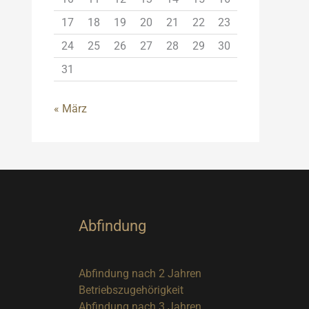
17
18
19
20
21
22
23
24
25
26
27
28
29
30
31
« März
Abfindung
Abfindung nach 2 Jahren
Betriebszugehörigkeit
Abfindung nach 3 Jahren