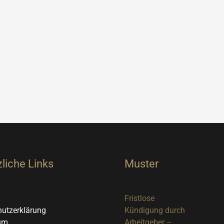
liche Links
Muster
Fristlose
utzerklärung
Kündigung durch
um
Arbeitgeber –