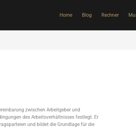
Home
Blog
Rechner
Mus
ere
inbarung zwischen Ar
beitgeber und
di
ngungen des Arb
eitsverhältnisses
festlegt. Er
tragsparteien und
bildet die Grun
dlage für die