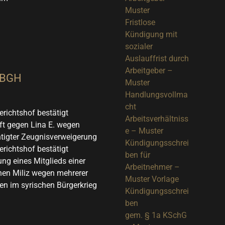
Muster
Fristlose
Kündigung mit
sozialer
Auslauffrist durch
Arbeitgeber –
 BGH
Muster
Handlungsvollma
cht
richtshof bestätigt
Arbeitsverhältniss
t gegen Lina E. wegen
e – Muster
tigter Zeugnisverweigerung
Kündigungsschrei
richtshof bestätigt
ben für
ung eines Mitglieds einer
Arbeitnehmer –
chen Miliz wegen mehrerer
Muster Vorlage
en im syrischen Bürgerkrieg
Kündigungsschrei
ben
gem. § 1a KSchG