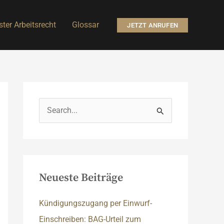
ter Arbeitsrecht
Glossar
JETZT ANRUFEN
S
u
c
h
e
Neueste Beiträge
n
n
Kündigungszugang per Einwurf-
a
Einschreiben: BAG-Urteil zum