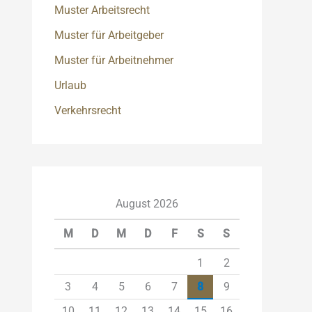
Muster Arbeitsrecht
Muster für Arbeitgeber
Muster für Arbeitnehmer
Urlaub
Verkehrsrecht
August 2026
M
D
M
D
F
S
S
1
2
3
4
5
6
7
8
9
10
11
12
13
14
15
16