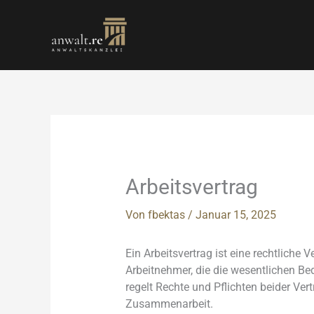
Zum
Inhalt
springen
Arbeitsvertrag
Von
fbektas
/
Januar 15, 2025
Ein Arb
eitsvertrag ist
eine rechtliche V
Arb
eitnehmer, die
die wesentlichen Be
r
egelt Rechte un
d Pflichten bei
der Ver
Zusa
mmenarbeit.