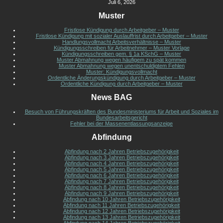
Juli 6, 2026
Muster
Fristlose Kündigung durch Arbeitgeber – Muster
Fristlose Kündigung mit sozialer Auslauffrist durch Arbeitgeber – Muster
Handlungsvollmacht Arbeitsverhältnisse – Muster
Kündigungsschreiben für Arbeitnehmer – Muster Vorlage
Kündigungsschreiben gem. § 1a KSchG – Muster
Muster Abmahnung wegen häufigem zu spät kommen
Muster Abmahnung wegen unentschuldigtem Fehlen
Muster: Kündigungsvollmacht
Ordentliche Änderungskündigung durch Arbeitgeber – Muster
Ordentliche Kündigung durch Arbeitgeber – Muster
News BAG
Besuch von Führungskräften des Bundesministeriums für Arbeit und Soziales im
Bundesarbeitsgericht
Fehler bei der Massenentlassungsanzeige
Abfindung
Abfindung nach 2 Jahren Betriebszugehörigkeit
Abfindung nach 3 Jahren Betriebszugehörigkeit
Abfindung nach 4 Jahren Betriebszugehörigkeit
Abfindung nach 5 Jahren Betriebszugehörigkeit
Abfindung nach 6 Jahren Betriebszugehörigkeit
Abfindung nach 7 Jahren Betriebszugehörigkeit
Abfindung nach 8 Jahren Betriebszugehörigkeit
Abfindung nach 9 Jahren Betriebszugehörigkeit
Abfindung nach 10 Jahren Betriebszugehörigkeit
Abfindung nach 11 Jahren Betriebszugehörigkeit
Abfindung nach 12 Jahren Betriebszugehörigkeit
Abfindung nach 13 Jahren Betriebszugehörigkeit