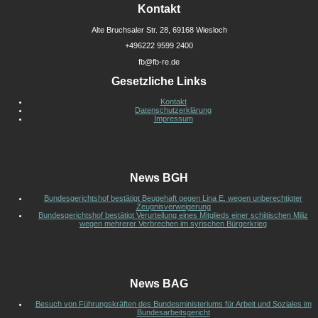
Kontakt
Alte Bruchsaler Str. 28, 69168 Wiesloch
+496222 9599 2400
fb@fb-re.de
Gesetzliche Links
Kontakt
Datenschutzerklärung
Impressum
News BGH
Bundesgerichtshof bestätigt Beugehaft gegen Lina E. wegen unberechtigter
Zeugnisverweigerung
Bundesgerichtshof bestätigt Verurteilung eines Mitglieds einer schiitischen Miliz
wegen mehrerer Verbrechen im syrischen Bürgerkrieg
News BAG
Besuch von Führungskräften des Bundesministeriums für Arbeit und Soziales im
Bundesarbeitsgericht