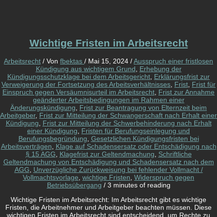
Wichtige Fristen im Arbeitsrecht
Arbeitsrecht
/ Von
fbektas
/
Mai 15, 2024
/
Ausspruch einer fristlosen
Kündigung aus wichtigem Grund
,
Erhebung der
Kündigungsschutzklage bei dem Arbeitsgericht
,
Erklärungsfrist zur
Verweigerung der Fortsetzung des Arbeitsverhältnisses
,
Frist
,
Frist für
Einspruch gegen Versäumnisurteil im Arbeitsrecht
,
Frist zur Annahme
geänderter Arbeitsbedingungen im Rahmen einer
Änderungskündigung
,
Frist zur Beantragung von Elternzeit beim
Arbeitgeber
,
Frist zur Mitteilung der Schwangerschaft nach Erhalt einer
Kündigung
,
Frist zur Mitteilung der Schwerbehinderung nach Erhalt
einer Kündigung
,
Fristen für Berufungseinlegung und
Berufungsbegründung
,
Gesetzlichen Kündigungsfristen bei
Arbeitsverträgen
,
Klage auf Schadensersatz oder Entschädigung nach
§ 15 AGG
,
Klagefrist zur Geltendmachung
,
Schriftliche
Geltendmachung von Entschädigung und Schadensersatz nach dem
AGG
,
Unverzügliche Zurückweisung bei fehlender Vollmacht /
Vollmachtsvorlage
,
wichtige Fristen
,
Widerspruch gegen
Betriebsübergang
/
3 minutes of reading
Wichtige Fristen im Arbeitsrecht: Im Arbeitsrecht gibt es wichtige
Fristen, die Arbeitnehmer und Arbeitgeber beachten müssen. Diese
wichtigen Fristen im Arbeitsrecht sind entscheidend, um Rechte zu