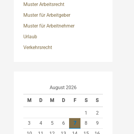
Muster Arbeitsrecht
Muster für Arbeitgeber
Muster für Arbeitnehmer
Urlaub
Verkehrsrecht
August 2026
M
D
M
D
F
S
S
1
2
3
4
5
6
7
8
9
10
11
12
13
14
15
16