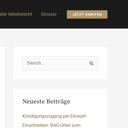
ter Arbeitsrecht
Glossar
JETZT ANRUFEN
S
u
c
h
e
Neueste Beiträge
n
n
Kündigungszugang per Einwurf-
a
Einschreiben: BAG-Urteil zum