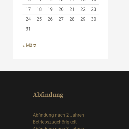
17
18
19
20
21
22
23
24
25
26
27
28
29
30
31
« März
Abfindung
Abfindung nach 2 Jahren
Betriebszugehörigkeit
Abfindung nach 3 Jahren