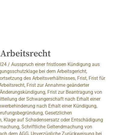
 Arbeitsrecht
2024
/
Ausspruch einer fristlosen Kündigung aus
gungsschutzklage bei dem Arbeitsgericht
,
Fortsetzung des Arbeitsverhältnisses
,
Frist
,
Frist für
Arbeitsrecht
,
Frist zur Annahme geänderter
 Änderungskündigung
,
Frist zur Beantragung von
Mitteilung der Schwangerschaft nach Erhalt einer
Schwerbehinderung nach Erhalt einer Kündigung
,
Berufungsbegründung
,
Gesetzlichen
n
,
Klage auf Schadensersatz oder Entschädigung
ndmachung
,
Schriftliche Geltendmachung von
nach dem AGG
,
Unverzügliche Zurückweisung bei