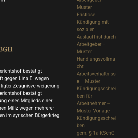
Muster
Fristlose
Kündigung mit
sozialer
Auslauffrist durch
Arbeitgeber –
 BGH
Muster
Handlungsvollma
cht
richtshof bestätigt
Arbeitsverhältniss
t gegen Lina E. wegen
e – Muster
tigter Zeugnisverweigerung
Kündigungsschrei
richtshof bestätigt
ben für
ung eines Mitglieds einer
Arbeitnehmer –
chen Miliz wegen mehrerer
Muster Vorlage
en im syrischen Bürgerkrieg
Kündigungsschrei
ben
gem. § 1a KSchG