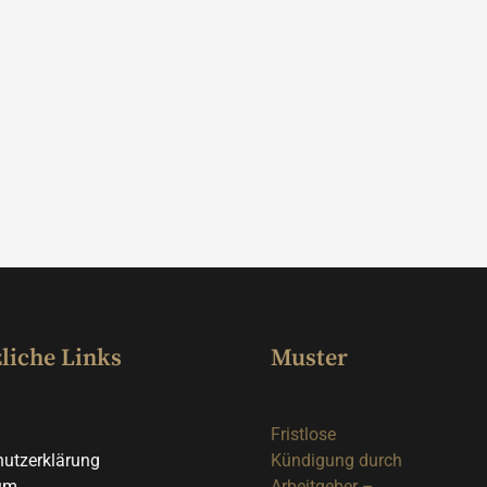
liche Links
Muster
Fristlose
utzerklärung
Kündigung durch
um
Arbeitgeber –